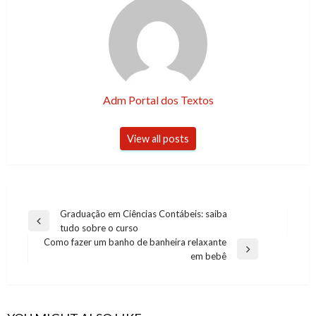
Adm Portal dos Textos
View all posts
Post
Graduação em Ciências Contábeis: saiba
Previous
tudo sobre o curso
navigation
Post
Como fazer um banho de banheira relaxante
Next
em bebê
Post