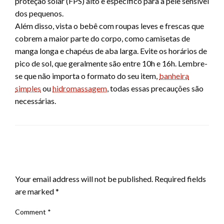
proteção solar (FPS) alto e específico para a pele sensível
dos pequenos.
Além disso, vista o bebê com roupas leves e frescas que
cobrem a maior parte do corpo, como camisetas de
manga longa e chapéus de aba larga. Evite os horários de
pico de sol, que geralmente são entre 10h e 16h. Lembre-
se que não importa o formato do seu item,
banheira
simples
ou
hidromassagem
, todas essas precauções são
necessárias.
LEAVE A RESPONSE
Your email address will not be published.
Required fields
are marked
*
Comment
*