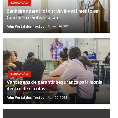
EDUCAÇÃO
Banheiras para Hotéis: Um Investimento em
Conforto e Sofisticação
Adm Portal dos Textos
August 16, 2024
EDUCAÇÃO
Vantagens de garantir segurança patrimonial
dentro de escolas
Adm Portal dos Textos
April 25, 2022