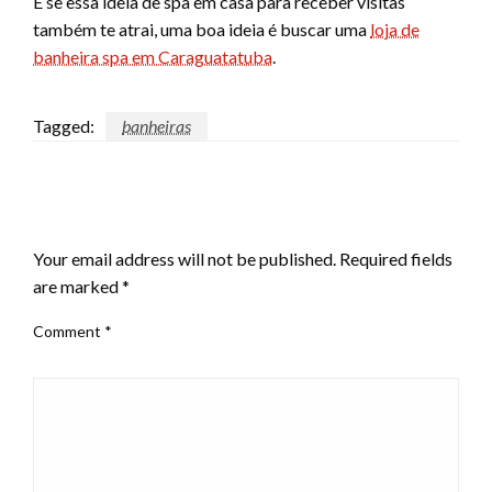
E se essa ideia de spa em casa para receber visitas
também te atrai, uma boa ideia é buscar uma
loja de
banheira spa em Caraguatatuba
.
Tagged:
banheiras
LEAVE A RESPONSE
Your email address will not be published.
Required fields
are marked
*
Comment
*