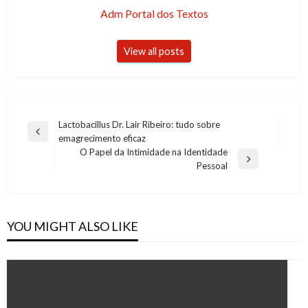
Adm Portal dos Textos
View all posts
Post
Lactobacillus Dr. Lair Ribeiro: tudo sobre
Previous
emagrecimento eficaz
navigation
Post
O Papel da Intimidade na Identidade
Next
Pessoal
Post
YOU MIGHT ALSO LIKE