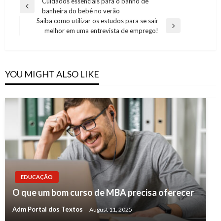
Post
Cuidados essenciais para o banho de
Previous
banheira do bebê no verão
navigation
Post
Saiba como utilizar os estudos para se sair
Next
melhor em uma entrevista de emprego!
Post
YOU MIGHT ALSO LIKE
EDUCAÇÃO
O que um bom curso de MBA precisa oferecer
Adm Portal dos Textos
August 11, 2025