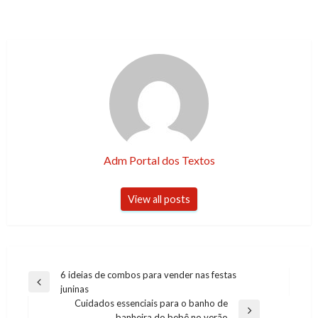
Adm Portal dos Textos
View all posts
Post
6 ideias de combos para vender nas festas
Previous
juninas
navigation
Post
Cuidados essenciais para o banho de
Next
banheira do bebê no verão