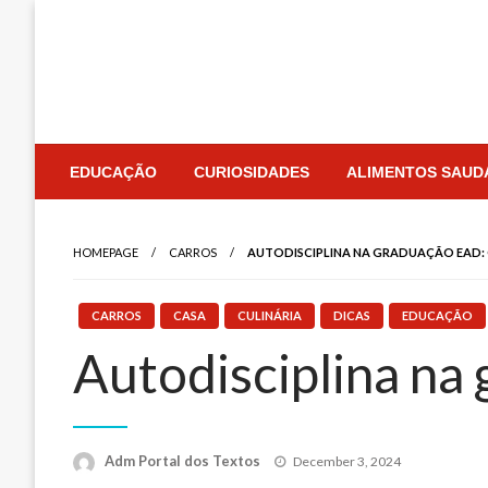
Skip
to
content
EDUCAÇÃO
CURIOSIDADES
ALIMENTOS SAUD
HOMEPAGE
CARROS
AUTODISCIPLINA NA GRADUAÇÃO EAD:
CARROS
CASA
CULINÁRIA
DICAS
EDUCAÇÃO
Autodisciplina na
Posted
Adm Portal dos Textos
December 3, 2024
on