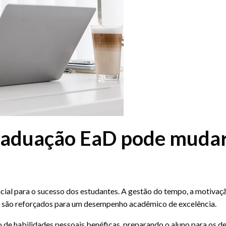
 graduação EaD pode muda
ial para o sucesso dos estudantes. A gestão do tempo, a motivaçã
 são reforçados para um desempenho acadêmico de excelência.
 de habilidades pessoais benéficas, preparando o aluno para os de