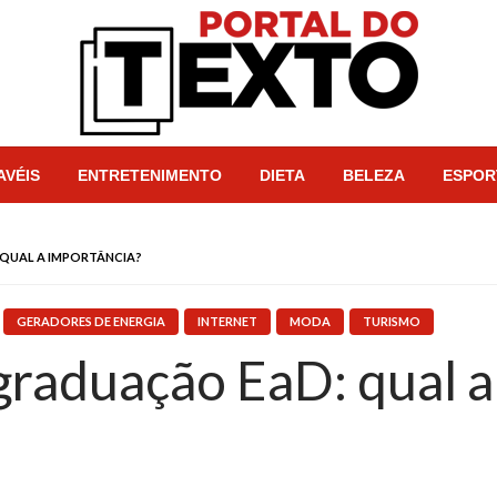
Portal dos Textos
AVÉIS
ENTRETENIMENTO
DIETA
BELEZA
ESPOR
 QUAL A IMPORTÂNCIA?
GERADORES DE ENERGIA
INTERNET
MODA
TURISMO
 graduação EaD: qual a