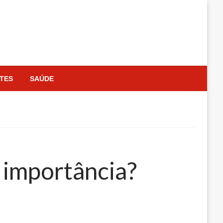
TES
SAÚDE
 importância?