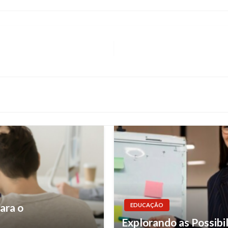
ara o
EDUCAÇÃO
Explorando as Possib