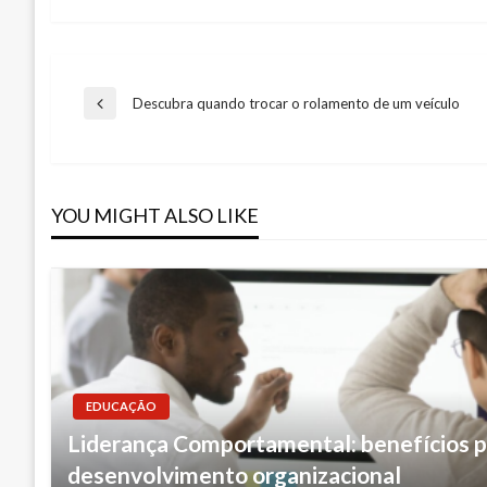
Post
Descubra quando trocar o rolamento de um veículo
Previous
Post
navigation
YOU MIGHT ALSO LIKE
EDUCAÇÃO
Liderança Comportamental: benefícios p
desenvolvimento organizacional