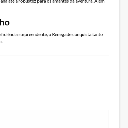
bana até a robustez para os amantes da aventura. Além
nho
eficiência surpreendente, o Renegade conquista tanto
o.