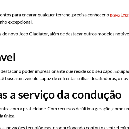
rontos para encarar qualquer terreno, precisa conhecer o
novo Jeep
enho excepcional.
s do novo Jeep Gladiator, além de destacar outros modelos notáv
vel
 destacar o poder impressionante que reside sob seu capô. Equip
ê busca um veículo capaz de enfrentar trilhas desafiadoras, o novo
as a serviço da condução
contra com a praticidade. Com recursos de última geração, como um
a única.
as inovações tecnológicas, proporcionando conforto e entretenim