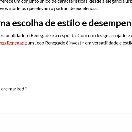
ferece um conjunto único de características, desde a elegância ur
ovos modelos que elevam o padrão de excelência.
a escolha de estilo e desempe
ersonalidade, o Renegade é a resposta. Com um design arrojado e 
eep Renegade
um Jeep Renegade é investir em versatilidade e estil
s are marked
*