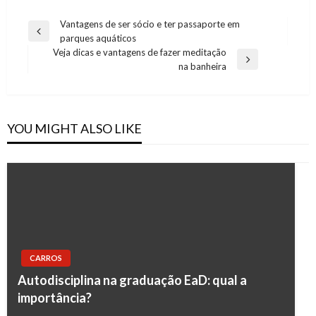
Post
Vantagens de ser sócio e ter passaporte em
Previous
parques aquáticos
navigation
Post
Veja dicas e vantagens de fazer meditação
Next
na banheira
Post
YOU MIGHT ALSO LIKE
CARROS
Autodisciplina na graduação EaD: qual a
importância?