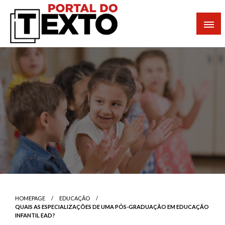
Skip
to
content
Portal dos Textos
HOMEPAGE
EDUCAÇÃO
QUAIS AS ESPECIALIZAÇÕES DE UMA PÓS-GRADUAÇÃO EM EDUCAÇÃO
INFANTIL EAD?