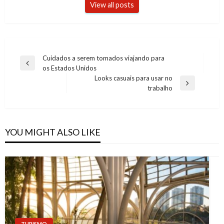
View all posts
Post
Cuidados a serem tomados viajando para
Previous
os Estados Unidos
navigation
Post
Looks casuais para usar no
Next
trabalho
Post
YOU MIGHT ALSO LIKE
TURISMO