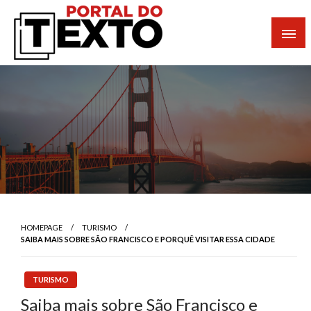
Skip
to
content
Portal dos Textos
HOMEPAGE
TURISMO
SAIBA MAIS SOBRE SÃO FRANCISCO E PORQUÊ VISITAR ESSA CIDADE
TURISMO
Saiba mais sobre São Francisco e