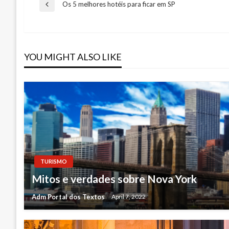
Post
Os 5 melhores hotéis para ficar em SP
Previous
Post
navigation
YOU MIGHT ALSO LIKE
TURISMO
Mitos e verdades sobre Nova York
Adm Portal dos Textos
April 7, 2022