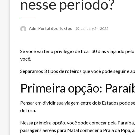
nesse período?
Posted
Adm Portal dos Textos
January 24, 2022
on
Se você vai ter o privilégio de ficar 30 dias viajando pe
você.
Separamos 3 tipos de roteiros que você pode seguir e a
Primeira opção: Paraí
Pensar em dividir sua viagem entre dois Estados pode se
de fora.
Nessa primeira opção, você pode começar pela Paraíba, c
passagens aéreas para Natal conhecer a Praia da Pipa, 