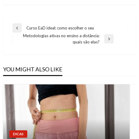
Post
Curso EaD ideal: como escolher o seu
Previous
navigation
Metodologias ativas no ensino a distância:
Post
Next
quais são elas?
Post
YOU MIGHT ALSO LIKE
DICAS