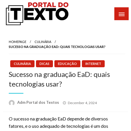
Skip
to
content
Portal dos Textos
HOMEPAGE
CULINÁRIA
SUCESSO NA GRADUAÇÃO EAD: QUAIS TECNOLOGIAS USAR?
CULINÁRIA
DICAS
EDUCAÇÃO
INTERNET
Sucesso na graduação EaD: quais
tecnologias usar?
Posted
Adm Portal dos Textos
December 4, 2024
on
O sucesso na graduação EaD depende de diversos
fatores, e o uso adequado de tecnologias é um dos