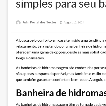
simples para seu 
Posted
Adm Portal dos Textos
August 15, 2024
on
A busca pelo conforto em casa tem sido uma tendência 
relaxamento. Seja optando por uma banheira de hidromas
oferecem uma gama de opções, desde as mais sofistica
longo e cansativo.
As banheiras de hidromassagem são conhecidas por seus b
não apenas o espaço disponível, mas também o estilo e o
que também garantem conforto e bem-estar. A seguir, con
Banheira de hidromas
As banheiras de hidromassagem têm se tornado cada vez