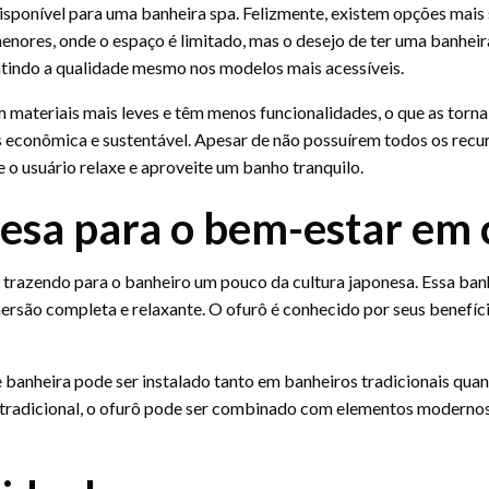
ponível para uma banheira spa. Felizmente, existem opções mais
enores, onde o espaço é limitado, mas o desejo de ter uma banhe
ntindo a qualidade mesmo nos modelos mais acessíveis.
materiais mais leves e têm menos funcionalidades, o que as torna m
conômica e sustentável. Apesar de não possuírem todos os recurs
o usuário relaxe e aproveite um banho tranquilo.
nesa para o bem-estar em 
trazendo para o banheiro um pouco da cultura japonesa. Essa banh
são completa e relaxante. O ofurô é conhecido por seus benefícios
e banheira pode ser instalado tanto em banheiros tradicionais quan
a tradicional, o ofurô pode ser combinado com elementos moderno