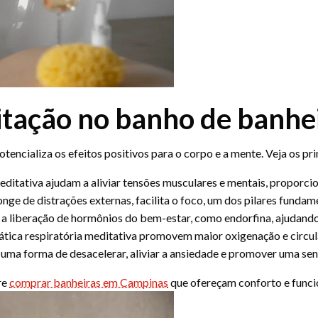
tação no banho de banhe
tencializa os efeitos positivos para o corpo e a mente. Veja os p
editativa ajudam a aliviar tensões musculares e mentais, proporc
ge de distrações externas, facilita o foco, um dos pilares fundam
a liberação de hormônios do bem-estar, como endorfina, ajudando
prática respiratória meditativa promovem maior oxigenação e circu
uma forma de desacelerar, aliviar a ansiedade e promover uma se
re
comprar banheiras em Campinas
que ofereçam conforto e funci