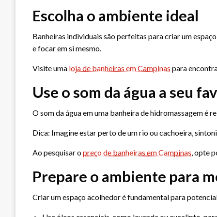
Escolha o ambiente ideal
Banheiras individuais são perfeitas para criar um espaç
e focar em si mesmo.
Visite uma
loja de banheiras em Campinas
para encontra
Use o som da água a seu fa
O som da água em uma banheira de hidromassagem é relax
Dica: Imagine estar perto de um rio ou cachoeira, sint
Ao pesquisar o
preço de banheiras em Campinas
, opte 
Prepare o ambiente para m
Criar um espaço acolhedor é fundamental para potencial
Use óleos essenciais, como lavanda ou eucalipto, par