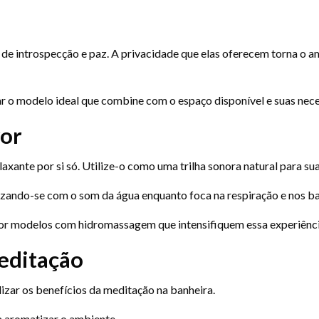
o de introspecção e paz. A privacidade que elas oferecem torna o
r o modelo ideal que combine com o espaço disponível e suas nec
vor
ante por si só. Utilize-o como uma trilha sonora natural para su
onizando-se com o som da água enquanto foca na respiração e nos b
por modelos com hidromassagem que intensifiquem essa experiência
editação
izar os benefícios da meditação na banheira.
a aromatizar o ambiente.