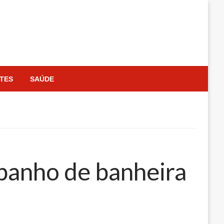
TES
SAÚDE
banho de banheira