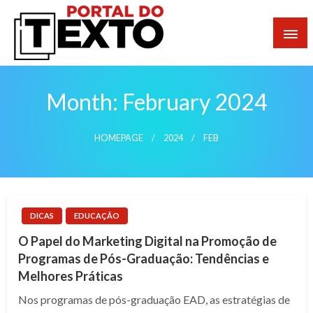
Skip
to
content
Portal dos Textos
Month:
February 2024
HOMEPAGE
2024
FEB
DICAS
EDUCAÇÃO
O Papel do Marketing Digital na Promoção de
Programas de Pós-Graduação: Tendências e
Melhores Práticas
Nos programas de pós-graduação EAD, as estratégias de