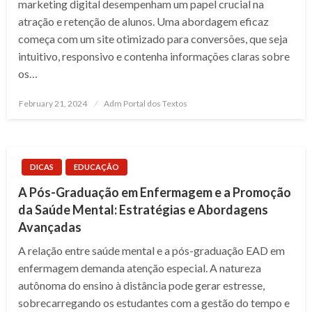
marketing digital desempenham um papel crucial na
atração e retenção de alunos. Uma abordagem eficaz
começa com um site otimizado para conversões, que seja
intuitivo, responsivo e contenha informações claras sobre
os…
Posted
February 21, 2024
Adm Portal dos Textos
on
DICAS
EDUCAÇÃO
A Pós-Graduação em Enfermagem e a Promoção
da Saúde Mental: Estratégias e Abordagens
Avançadas
A relação entre saúde mental e a pós-graduação EAD em
enfermagem demanda atenção especial. A natureza
autônoma do ensino à distância pode gerar estresse,
sobrecarregando os estudantes com a gestão do tempo e