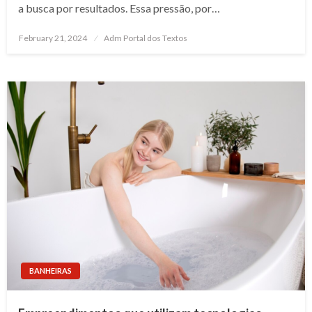
a busca por resultados. Essa pressão, por…
Posted
February 21, 2024
Adm Portal dos Textos
on
BANHEIRAS