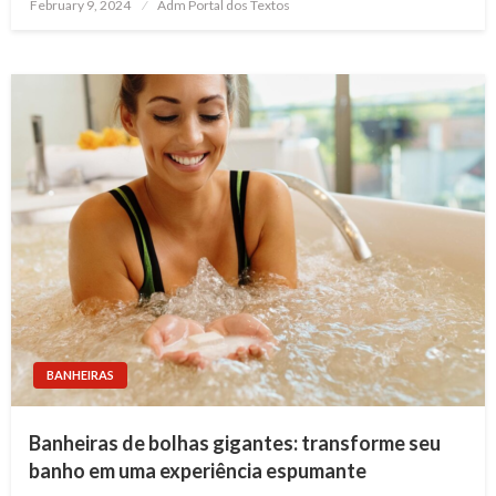
Posted
February 9, 2024
Adm Portal dos Textos
on
BANHEIRAS
Banheiras de bolhas gigantes: transforme seu
banho em uma experiência espumante