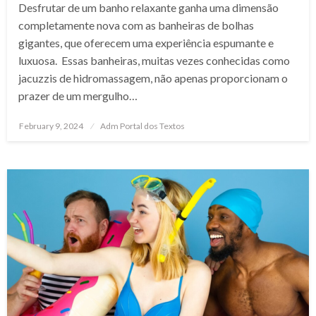
Desfrutar de um banho relaxante ganha uma dimensão
completamente nova com as banheiras de bolhas
gigantes, que oferecem uma experiência espumante e
luxuosa. Essas banheiras, muitas vezes conhecidas como
jacuzzis de hidromassagem, não apenas proporcionam o
prazer de um mergulho…
Posted
February 9, 2024
Adm Portal dos Textos
on